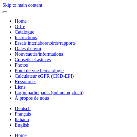
Skip to main content
Home
Offre
Catalogue
Instructions
Essais interlaboratoires/rapports
Dates d'envoi
Nouveautés/informations
Conseils et astuces
Photos
Point de vue hématologie
Calculateur eGFR (CKD-EPI)
Ressources
Liens
Login participants (online.mqzh.ch)
À propos de nous
Deutsch
Français
Italiano
English
Home