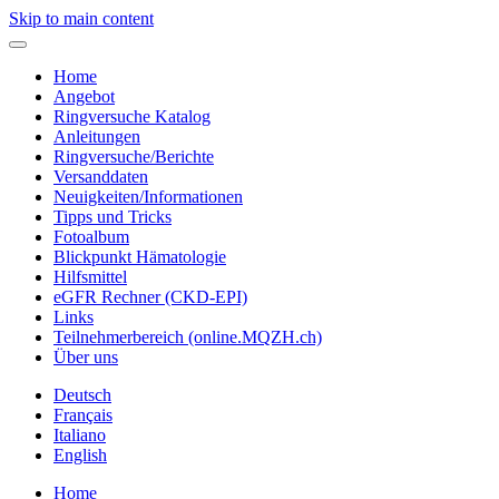
Skip to main content
Home
Angebot
Ringversuche Katalog
Anleitungen
Ringversuche/Berichte
Versanddaten
Neuigkeiten/Informationen
Tipps und Tricks
Fotoalbum
Blickpunkt Hämatologie
Hilfsmittel
eGFR Rechner (CKD-EPI)
Links
Teilnehmerbereich (online.MQZH.ch)
Über uns
Deutsch
Français
Italiano
English
Home