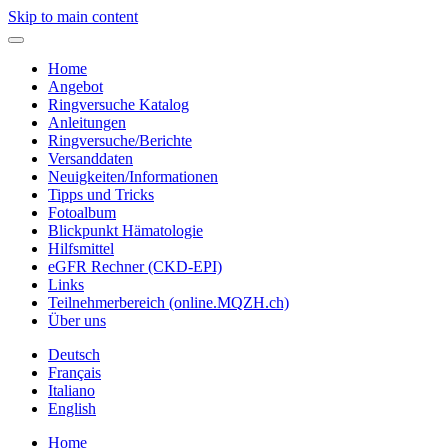
Skip to main content
Home
Angebot
Ringversuche Katalog
Anleitungen
Ringversuche/Berichte
Versanddaten
Neuigkeiten/Informationen
Tipps und Tricks
Fotoalbum
Blickpunkt Hämatologie
Hilfsmittel
eGFR Rechner (CKD-EPI)
Links
Teilnehmerbereich (online.MQZH.ch)
Über uns
Deutsch
Français
Italiano
English
Home