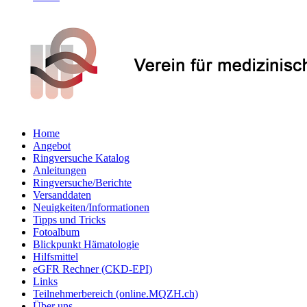
Home
Angebot
Ringversuche Katalog
Anleitungen
Ringversuche/Berichte
Versanddaten
Neuigkeiten/Informationen
Tipps und Tricks
Fotoalbum
Blickpunkt Hämatologie
Hilfsmittel
eGFR Rechner (CKD-EPI)
Links
Teilnehmerbereich (online.MQZH.ch)
Über uns