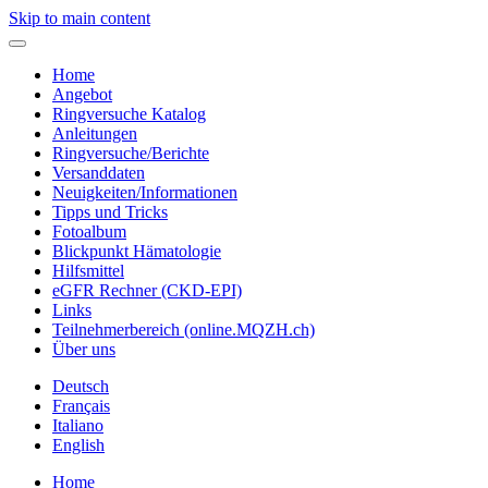
Skip to main content
Home
Angebot
Ringversuche Katalog
Anleitungen
Ringversuche/Berichte
Versanddaten
Neuigkeiten/Informationen
Tipps und Tricks
Fotoalbum
Blickpunkt Hämatologie
Hilfsmittel
eGFR Rechner (CKD-EPI)
Links
Teilnehmerbereich (online.MQZH.ch)
Über uns
Deutsch
Français
Italiano
English
Home