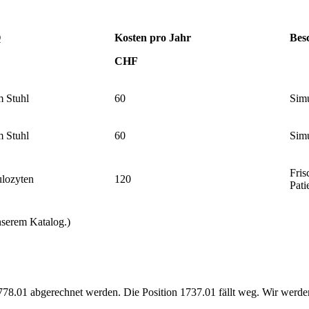
Q
Kosten pro Jahr
Bes
CHF
m Stuhl
60
Simu
m Stuhl
60
Simu
Fris
lozyten
120
Pati
nserem Katalog.)
1778.01 abgerechnet werden. Die Position 1737.01 fällt weg. Wir werde