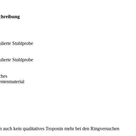
chreibung
lierte Stuhlprobe
lierte Stuhlprobe
ches
entenmaterial
n auch kein qualitatives Troponin mehr bei den Ringversuchen