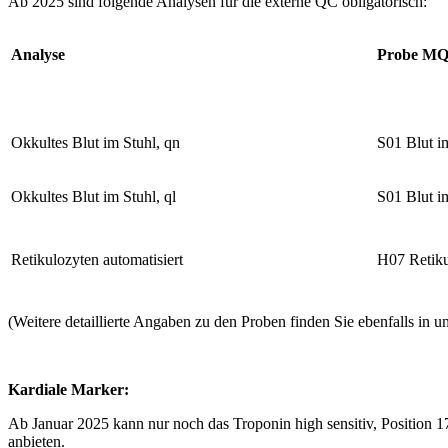
Ab 2025 sind folgende Analysen für die externe QC obligatorisch:
Analyse
Probe M
Okkultes Blut im Stuhl, qn
S01 Blut i
Okkultes Blut im Stuhl, ql
S01 Blut i
Retikulozyten automatisiert
H07 Retiku
(Weitere detaillierte Angaben zu den Proben finden Sie ebenfalls in u
Kardiale Marker:
Ab Januar 2025 kann nur noch das Troponin high sensitiv, Position 
anbieten.