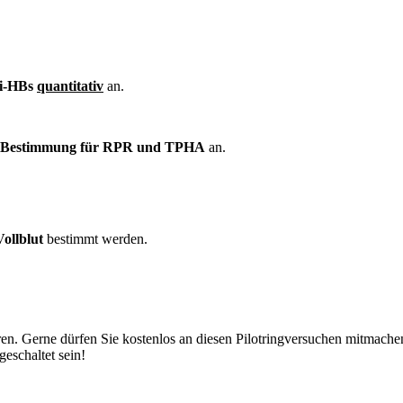
i-HBs
quantitativ
an.
r-Bestimmung für RPR und TPHA
an.
ollblut
bestimmt werden.
n. Gerne dürfen Sie kostenlos an diesen Pilotringversuchen mitmachen.
eschaltet sein!