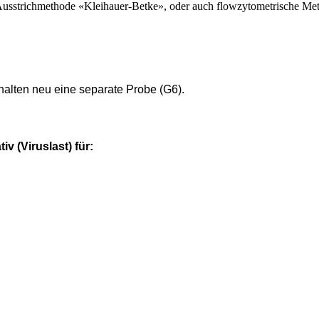
 Ausstrichmethode «Kleihauer-Betke», oder auch flowzytometrische Me
alten neu eine separate Probe (G6).
v (Viruslast) für: