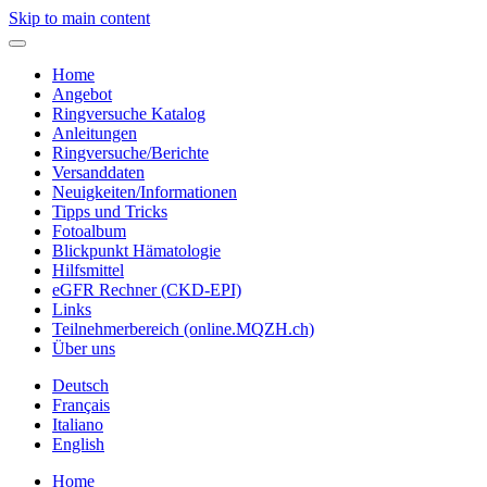
Skip to main content
Home
Angebot
Ringversuche Katalog
Anleitungen
Ringversuche/Berichte
Versanddaten
Neuigkeiten/Informationen
Tipps und Tricks
Fotoalbum
Blickpunkt Hämatologie
Hilfsmittel
eGFR Rechner (CKD-EPI)
Links
Teilnehmerbereich (online.MQZH.ch)
Über uns
Deutsch
Français
Italiano
English
Home