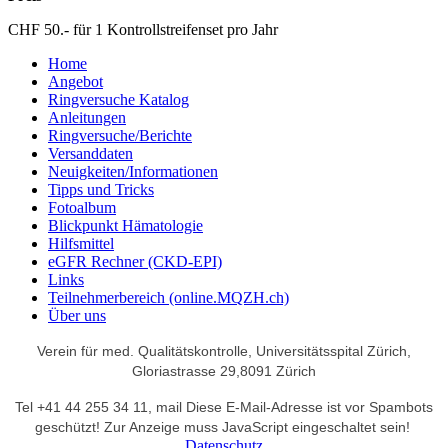
CHF 50.- für 1 Kontrollstreifenset pro Jahr
Home
Angebot
Ringversuche Katalog
Anleitungen
Ringversuche/Berichte
Versanddaten
Neuigkeiten/Informationen
Tipps und Tricks
Fotoalbum
Blickpunkt Hämatologie
Hilfsmittel
eGFR Rechner (CKD-EPI)
Links
Teilnehmerbereich (online.MQZH.ch)
Über uns
Verein für med. Qualitätskontrolle,
Universitätsspital Zürich,
Gloriastrasse 29,
8091 Zürich
Tel +41 44 255 34 11,
mail
Diese E-Mail-Adresse ist vor Spambots
geschützt! Zur Anzeige muss JavaScript eingeschaltet sein!
Datenschutz