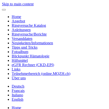
Skip to main content
Home
Angebot
Ringversuche Katalog
Anleitungen
Ringversuche/Berichte
Versanddaten
Neuigkeiten/Informationen
Tipps und Tricks
Fotoalbum
Blickpunkt Hämatologie
Hilfsmittel
eGFR Rechner (CKD-EPI)
Links
Teilnehmerbereich (online.MQZH.ch)
Über uns
Deutsch
Français
Italiano
English
Home