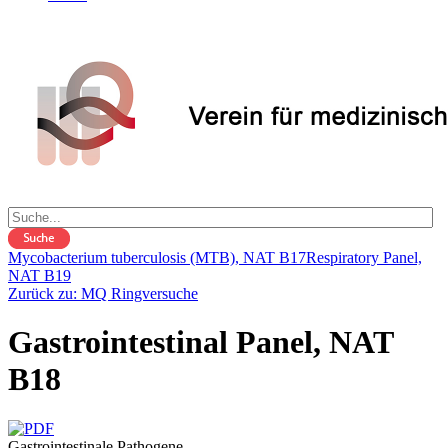
Mycobacterium tuberculosis (MTB), NAT B17
Respiratory Panel,
NAT B19
Zurück zu: MQ Ringversuche
Gastrointestinal Panel, NAT
B18
Gastrointestinale Pathogene