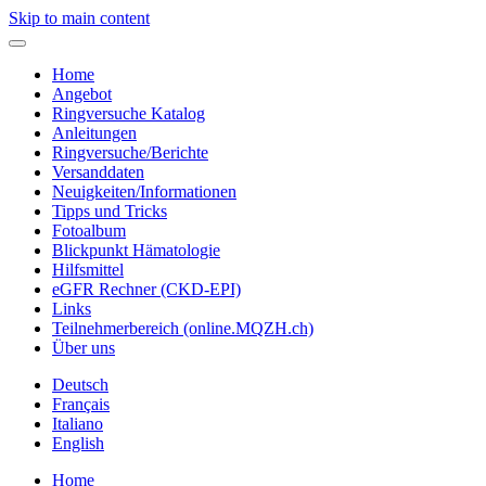
Skip to main content
Home
Angebot
Ringversuche Katalog
Anleitungen
Ringversuche/Berichte
Versanddaten
Neuigkeiten/Informationen
Tipps und Tricks
Fotoalbum
Blickpunkt Hämatologie
Hilfsmittel
eGFR Rechner (CKD-EPI)
Links
Teilnehmerbereich (online.MQZH.ch)
Über uns
Deutsch
Français
Italiano
English
Home