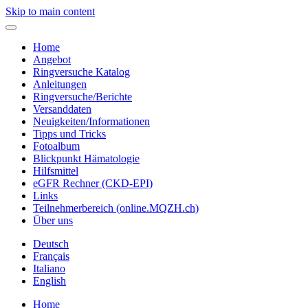
Skip to main content
Home
Angebot
Ringversuche Katalog
Anleitungen
Ringversuche/Berichte
Versanddaten
Neuigkeiten/Informationen
Tipps und Tricks
Fotoalbum
Blickpunkt Hämatologie
Hilfsmittel
eGFR Rechner (CKD-EPI)
Links
Teilnehmerbereich (online.MQZH.ch)
Über uns
Deutsch
Français
Italiano
English
Home