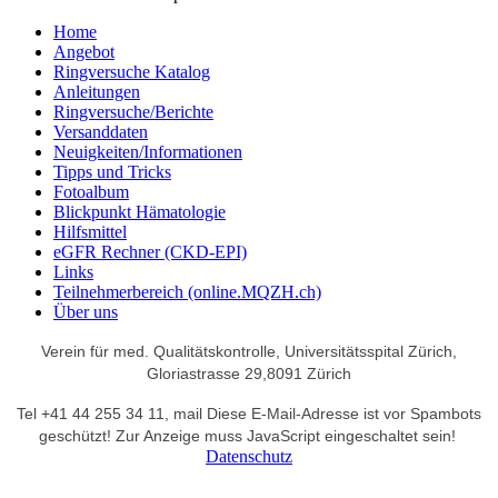
Home
Angebot
Ringversuche Katalog
Anleitungen
Ringversuche/Berichte
Versanddaten
Neuigkeiten/Informationen
Tipps und Tricks
Fotoalbum
Blickpunkt Hämatologie
Hilfsmittel
eGFR Rechner (CKD-EPI)
Links
Teilnehmerbereich (online.MQZH.ch)
Über uns
Verein für med. Qualitätskontrolle,
Universitätsspital Zürich,
Gloriastrasse 29,
8091 Zürich
Tel +41 44 255 34 11,
mail
Diese E-Mail-Adresse ist vor Spambots
geschützt! Zur Anzeige muss JavaScript eingeschaltet sein!
Datenschutz