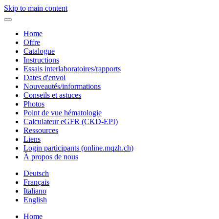
Skip to main content
Home
Offre
Catalogue
Instructions
Essais interlaboratoires/rapports
Dates d'envoi
Nouveautés/informations
Conseils et astuces
Photos
Point de vue hématologie
Calculateur eGFR (CKD-EPI)
Ressources
Liens
Login participants (online.mqzh.ch)
À propos de nous
Deutsch
Français
Italiano
English
Home