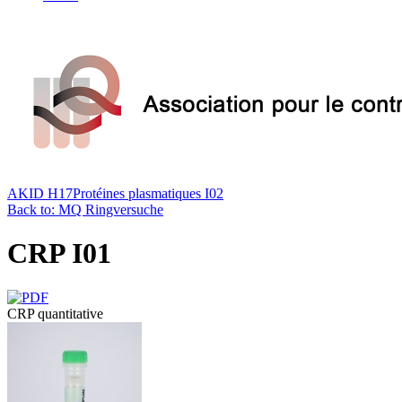
AKID H17
Protéines plasmatiques I02
Back to: MQ Ringversuche
CRP I01
CRP quantitative