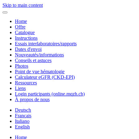
Skip to main content
Home
Offre
Catalogue
Instructions
Essais interlaboratoires/rapports
Dates d'envoi
Nouveautés/informations
Conseils et astuces
Photos
Point de vue hématologie
Calculateur eGFR (CKD-EPI)
Ressources
Liens
Login participants (online.mqzh.ch)
À propos de nous
Deutsch
Français
Italiano
English
Home