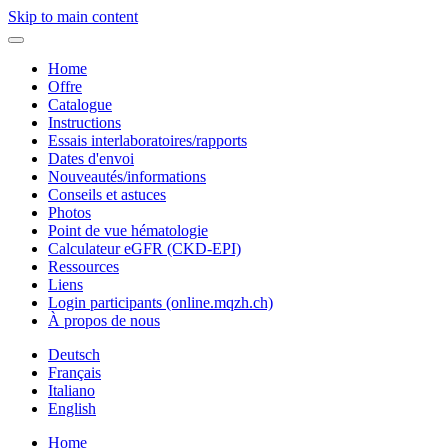
Skip to main content
Home
Offre
Catalogue
Instructions
Essais interlaboratoires/rapports
Dates d'envoi
Nouveautés/informations
Conseils et astuces
Photos
Point de vue hématologie
Calculateur eGFR (CKD-EPI)
Ressources
Liens
Login participants (online.mqzh.ch)
À propos de nous
Deutsch
Français
Italiano
English
Home