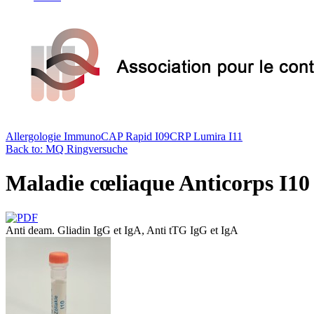
Allergologie ImmunoCAP Rapid I09
CRP Lumira I11
Back to: MQ Ringversuche
Maladie cœliaque Anticorps I10
Anti deam. Gliadin IgG et IgA, Anti tTG IgG et IgA