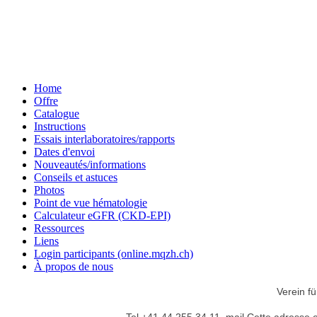
Home
Offre
Catalogue
Instructions
Essais interlaboratoires/rapports
Dates d'envoi
Nouveautés/informations
Conseils et astuces
Photos
Point de vue hématologie
Calculateur eGFR (CKD-EPI)
Ressources
Liens
Login participants (online.mqzh.ch)
À propos de nous
Verein fü
Tel +41 44 255 34 11,
mail
Cette adresse e