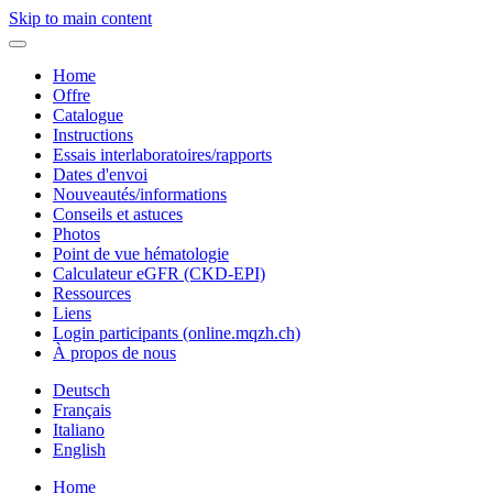
Skip to main content
Home
Offre
Catalogue
Instructions
Essais interlaboratoires/rapports
Dates d'envoi
Nouveautés/informations
Conseils et astuces
Photos
Point de vue hématologie
Calculateur eGFR (CKD-EPI)
Ressources
Liens
Login participants (online.mqzh.ch)
À propos de nous
Deutsch
Français
Italiano
English
Home