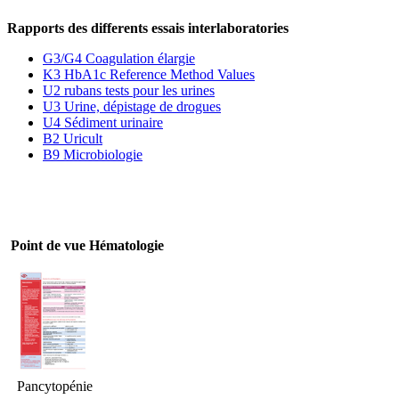
Rapports des differents essais interlaboratories
G3/G4 Coagulation élargie
K3 HbA1c Reference Method Values
U2 rubans tests pour les urines
U3 Urine, dépistage de drogues
U4 Sédiment urinaire
B2 Uricult
B9 Microbiologie
Point de vue Hématologie
Pancytopénie