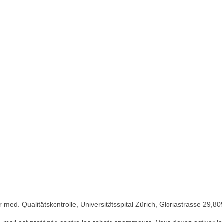
r med. Qualitätskontrolle,
Universitätsspital Zürich, Gloriastrasse 29,
80
-mail est protégée contre les robots spammeurs. Vous devez activer le J