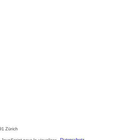
91 Zürich
Datenschutz
avaScript pour la visualiser.