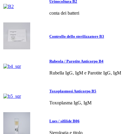
Urinocoltura B2
conta dei batteri
Controllo dello sterilizzatore B3
Rubeola / Parotite Anticorpo B4
Rubella IgG, IgM e Parotite IgG, IgM
Toxoplasmosi Anticorpo B5
Toxoplasma IgG, IgM
Lues / sifilide B06
Sierologia e titolo