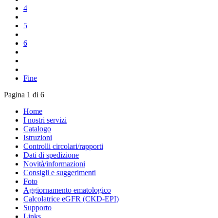
4
5
6
Fine
Pagina 1 di 6
Home
I nostri servizi
Catalogo
Istruzioni
Controlli circolari/rapporti
Dati di spedizione
Novità/informazioni
Consigli e suggerimenti
Foto
Aggiornamento ematologico
Calcolatrice eGFR (CKD-EPI)
Supporto
Links