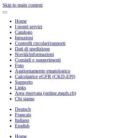
Skip to main content
Home
I nostri servizi
Catalogo
Istruzioni
Controlli circolari/rapporti
Dati di spedizione
Novità/informazioni
Consigli e suggerimenti
Foto
Aggiornamento ematologico
Calcolatrice eGFR (CKD-EPI)
Supporto
Links
Area riservata (online.mqzh.ch)
Chi siamo
Deutsch
Français
Italiano
English
Home