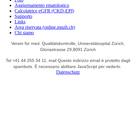
Aggiornamento ematologico
Calcolatrice eGFR (CKD-EPI)
Supporto
Links
Area riservata (online.mqzh.ch)
Chi siamo
Verein für med. Qualitätskontrolle,
Universitätsspital Zürich,
Gloriastrasse 29,
8091 Zürich
Tel +41 44 255 34 11,
mail
Questo indirizzo email è protetto dagli
spambots. È necessario abilitare JavaScript per vederlo.
Datenschutz