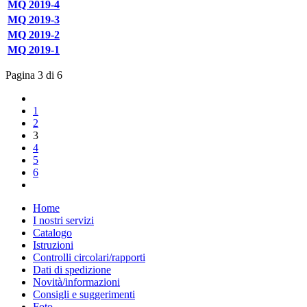
MQ 2019-4
MQ 2019-3
MQ 2019-2
MQ 2019-1
Pagina 3 di 6
1
2
3
4
5
6
Home
I nostri servizi
Catalogo
Istruzioni
Controlli circolari/rapporti
Dati di spedizione
Novità/informazioni
Consigli e suggerimenti
Foto