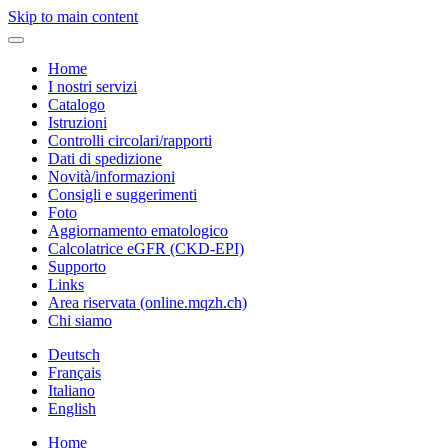
Skip to main content
Home
I nostri servizi
Catalogo
Istruzioni
Controlli circolari/rapporti
Dati di spedizione
Novità/informazioni
Consigli e suggerimenti
Foto
Aggiornamento ematologico
Calcolatrice eGFR (CKD-EPI)
Supporto
Links
Area riservata (online.mqzh.ch)
Chi siamo
Deutsch
Français
Italiano
English
Home