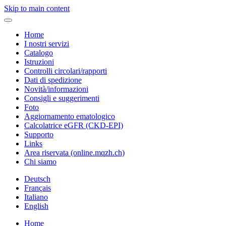
Skip to main content
Home
I nostri servizi
Catalogo
Istruzioni
Controlli circolari/rapporti
Dati di spedizione
Novità/informazioni
Consigli e suggerimenti
Foto
Aggiornamento ematologico
Calcolatrice eGFR (CKD-EPI)
Supporto
Links
Area riservata (online.mqzh.ch)
Chi siamo
Deutsch
Français
Italiano
English
Home